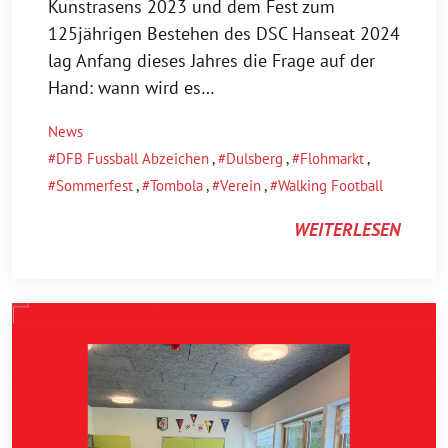
Kunstrasens 2023 und dem Fest zum
125jährigen Bestehen des DSC Hanseat 2024
lag Anfang dieses Jahres die Frage auf der
Hand: wann wird es…
News
DFB Fussball Abzeichen
,
Dulsberg
,
Flohmarkt
,
Sommerfest
,
Tombola
,
Verein
,
Walking Football
WEITERLESEN