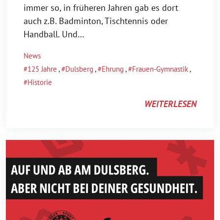
immer so, in früheren Jahren gab es dort
auch z.B. Badminton, Tischtennis oder
Handball. Und…
News
125 Jahre
,
Dulsberg
,
Ehrung
,
Frauen-Gymnastik
,
Historie
WEITERLESEN