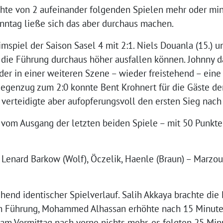
ichte von 2 aufeinander folgenden Spielen mehr oder min
ntag ließe sich das aber durchaus machen.
mspiel der Saison Sasel 4 mit 2:1. Niels Douanla (15.) u
e die Führung durchaus höher ausfallen können. Johnny d
, der in einer weiteren Szene – wieder freistehend – ein
egenzug zum 2:0 konnte Bent Krohnert für die Gäste den
erteidigte aber aufopferungsvoll den ersten Sieg nach 
 vom Ausgang der letzten beiden Spiele – mit 50 Punkten
, Lenard Barkow (Wolf), Öczelik, Haenle (Braun) – Marzou
nd identischer Spielverlauf. Salih Akkaya brachte die 
n Führung, Mohammed Alhassan erhöhte nach 15 Minuten d
 am Vormittag nach vorne nichts mehr, es folgten 25 Mi