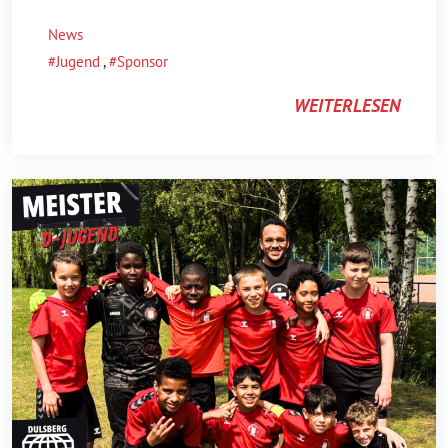
News
Jugend
,
Sponsor
WEITERLESEN