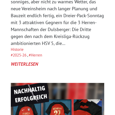
sonniges, aber nicht zu warmes Wetter, das
neue Vereinsheim nach langer Planung und
Bauzeit endlich fertig, ein Dreier-Pack-Sonntag
mit 3 attraktiven Gegnern für die 3 Herren-
Mannschaften der Dulsberger: Die Dritte
gegen den nach dem Kreisliga-Rückzug
ambitionierten HSV 5, die…
Historie
2025-26
, 
Herren
:
WEITERLESEN
MIT
STANDARDS
AUF
DIE
SIEGERSTRASSE
–
DSC