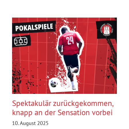
NACHHALTIG
ERFOLGREICH:
DAS
NEUE
ALTE
JERSEY
VOM
DSC
HANSEAT
Spektakulär zurückgekommen,
knapp an der Sensation vorbei
10. August 2025