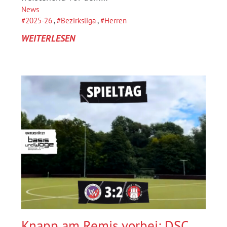
News
2025-26
, 
Bezirksliga
, 
Herren
:
WEITERLESEN
2.
AUFSTEIGER-
DUELL,
2.
SIEG:
DSC
HANSEAT
6
FINKENWERDER
1
Knapp am Remis vorbei: DSC