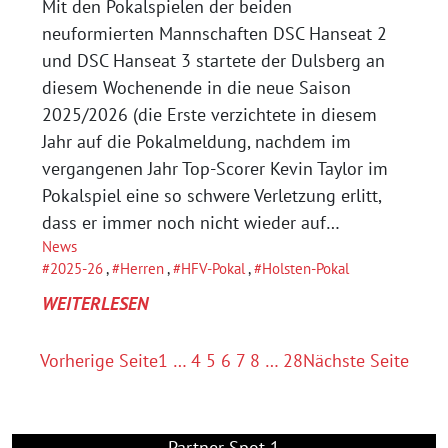
Mit den Pokalspielen der beiden
neuformierten Mannschaften DSC Hanseat 2
und DSC Hanseat 3 startete der Dulsberg an
diesem Wochenende in die neue Saison
2025/2026 (die Erste verzichtete in diesem
Jahr auf die Pokalmeldung, nachdem im
vergangenen Jahr Top-Scorer Kevin Taylor im
Pokalspiel eine so schwere Verletzung erlitt,
dass er immer noch nicht wieder auf…
News
2025-26
, 
Herren
, 
HFV-Pokal
, 
Holsten-Pokal
:
WEITERLESEN
SPEKTAKULÄR
ZURÜCKGEKOMMEN,
Vorherige Seite
1
…
4
5
6
7
8
…
28
Nächste Seite
KNAPP
AN
DER
Partner Spot 1