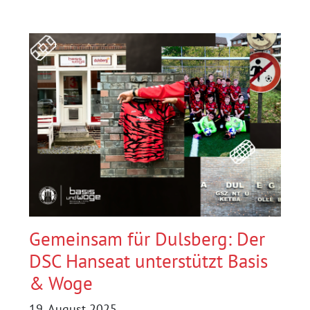
KNAPP
AM
REMIS
VORBEI:
DSC
HANSEAT
UNTERLIEGT
2:3
BEI
VORWÄRTS
WACKER
Gemeinsam für Dulsberg: Der
DSC Hanseat unterstützt Basis
& Woge
19. August 2025