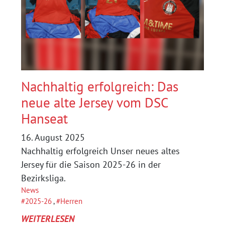
SCHLÄGT
CROATIA
MIT
6:1
Nachhaltig erfolgreich: Das
neue alte Jersey vom DSC
Hanseat
16. August 2025
Nachhaltig erfolgreich Unser neues altes
Jersey für die Saison 2025-26 in der
Bezirksliga.
News
2025-26
, 
Herren
:
WEITERLESEN