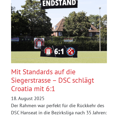
DER
DSC
HANSEAT
UNTERSTÜTZT
BASIS
&
WOGE
Mit Standards auf die
Siegerstrasse – DSC schlägt
Croatia mit 6:1
18. August 2025
Der Rahmen war perfekt für die Rückkehr des
DSC Hanseat in die Bezirksliga nach 35 Jahren: