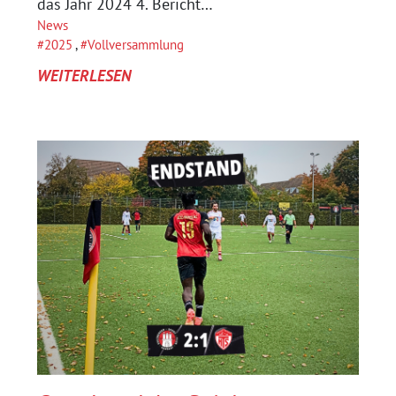
das Jahr 2024 4. Bericht…
News
2025
, 
Vollversammlung
:
WEITERLESEN
EINLADUNG
ZUR
JAHRESHAUPTVERSAMMLUNG