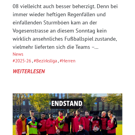
08 vielleicht auch besser beherzigt. Denn bei
immer wieder heftigen Regenfällen und
einfallenden Sturmböen kam an der
Vogesenstrasse an diesem Sonntag kein
wirklich ansehnliches Fußballspiel zustande,
vielmehr lieferten sich die Teams –…
News
2025-26
, 
Bezirksliga
, 
Herren
:
WEITERLESEN
EIN
SPIEL
WIE
DAS
WETTER:
DSC
HANSEAT