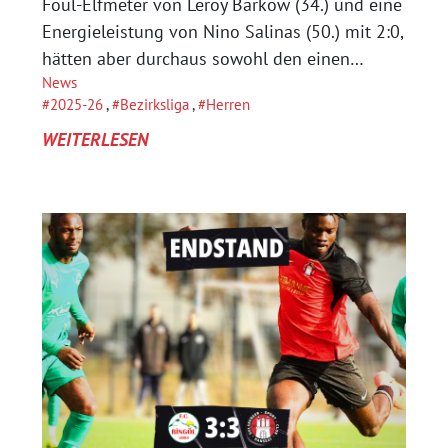
Foul-Elfmeter von Leroy Barkow (34.) und eine
Energieleistung von Nino Salinas (50.) mit 2:0,
hätten aber durchaus sowohl den einen…
News
2025-26
, 
Bezirksliga
, 
Herren
:
WEITERLESEN
WENN
MAN
MEHR
ÜBER
DEN
SCHIRI
ALS
ÜBER
DAS
SPIEL
SPRICHT: