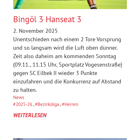
DSC
HANSEAT
Bingöl 3 Hanseat 3
2
SC
2. November 2025
EILBEK
Unentschieden nach einem 2 Tore Vorsprung
2
und so langsam wird die Luft oben dünner.
Zeit also daheim am kommenden Sonntag
(09.11., 11.15 Uhr, Sportplatz Vogesenstraße)
gegen SC Eilbek II wieder 3 Punkte
einzufahren und die Konkurrenz auf Abstand
zu halten.
News
2025-26
, 
Bezirksliga
, 
Herren
:
WEITERLESEN
BINGÖL
3