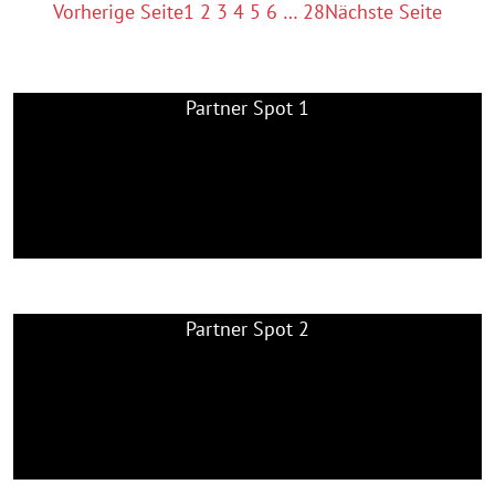
SOLCHE
Vorherige Seite
1
2
3
4
5
6
…
28
Nächste Seite
SPIELE
MUSS
MAN
Partner Spot 1
GEWINNEN,
…
Partner Spot 2