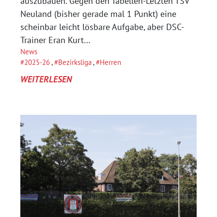
auszubauen. Gegen den Tabellen-Letzten TSV
Neuland (bisher gerade mal 1 Punkt) eine
scheinbar leicht lösbare Aufgabe, aber DSC-
Trainer Eran Kurt…
News
2025-26
, 
Bezirksliga
, 
Herren
:
WEITERLESEN
DSC
HANSEAT
BAUT
TABELLENFÜHRUNG
AUS:
7:0-
AUSWÄRTSSIEG
IN
NEULAND